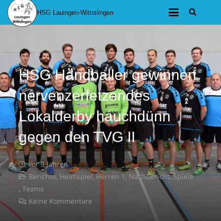
HSG Lauingen-Wittislingen
HSG Handballer gewinnen
nervenzerfetzendes
Lokalderby hauchdünn
gegen den TVG II
vor 9 Jahren
Berichte
,
Heimspiel
,
Herren 1
,
Nachbericht
,
Spiele
,
Teams
Keine Kommentare