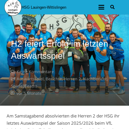
HSG Lauingen-Wittislingen
H2 feiert Erfolg im letzten
Auswärtsspiel
Keine Kommentare
Auswärtsspiel
,
Berichte
,
Herren 2
,
Nachbericht
,
Spiele
,
Teams
vor 5 Monaten
Am Samstagabend absolvierten die Herren 2 der HSG ihr
letztes Auswärtsspiel der Saison 2025/2026 beim VfL