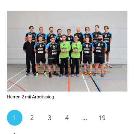
Herren 2 mit Arbeitssieg
1
2
3
4
…
19