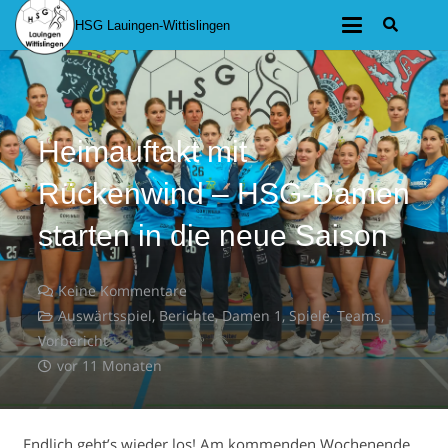
HSG Lauingen-Wittislingen
Heimauftakt mit
Rückenwind – HSG-Damen
starten in die neue Saison
Keine Kommentare
Auswärtsspiel
,
Berichte
,
Damen 1
,
Spiele
,
Teams
,
Vorbericht
vor 11 Monaten
Endlich geht’s wieder los! Am kommenden Wochenende