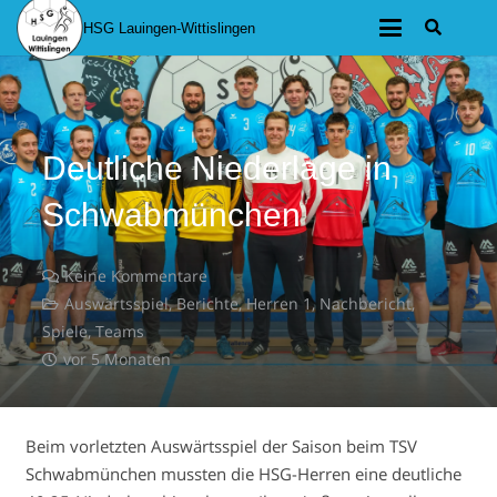
HSG Lauingen-Wittislingen
Deutliche Niederlage in
Schwabmünchen
Keine Kommentare
Auswärtsspiel
,
Berichte
,
Herren 1
,
Nachbericht
,
Spiele
,
Teams
vor 5 Monaten
Beim vorletzten Auswärtsspiel der Saison beim TSV
Schwabmünchen mussten die HSG-Herren eine deutliche