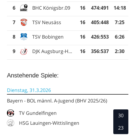
6
BHC Königsbr.09
16
474
:
491
14:18
7
TSV Neusäss
16
405
:
448
7:25
8
TSV Bobingen
16
426
:
553
6:26
9
DJK Augsburg-Hochzoll
16
356
:
537
2:30
Anstehende Spiele:
Dienstag, 31.3.2026
Bayern - BOL männl. A-Jugend (BHV 2025/26)
TV Gundelfingen
30
HSG Lauingen-Wittislingen
23