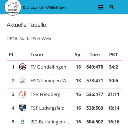
HSG Lauingen-Wittislingen
Aktuelle Tabelle:
ÜBOL Staffel Süd-West
Pl.
Team
Sp.
Tore
PKT
1
TV Gundelfingen
18
640
:
478
34:2
2
HSG Lauingen-Wittislingen
18
578
:
471
30:6
3
TSV Friedberg
16
536
:
477
21:11
4
TSF Ludwigsfeld
16
538
:
500
18:14
5
JSG Burlafingen/Straß
16
504
:
502
16:16